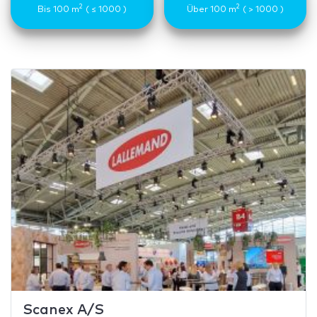
2
2
Bis 100 m
( ≤ 1000 )
Über 100 m
( > 1000 )
Scanex A/S