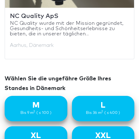
NC Quality ApS
NC Quality wurde mit der Mission gegründet,
Gesundheits- und Schönheitserlebnisse zu
bieten, die in unserer täglichen...
Aarhus, Dänemark
Wählen Sie die ungefähre Größe Ihres
Standes in Dänemark
M
L
2
2
Bis 9 m
( ≤ 100 )
Bis 36 m
( ≤ 400 )
XL
XXL