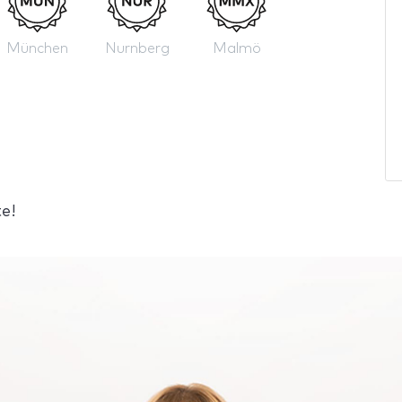
München
Nurnberg
Malmö
e!