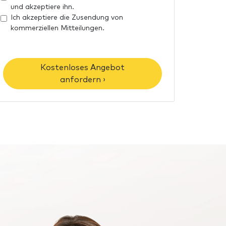
l
e
und akzeptiere ihn.
-
T
Ich akzeptiere die Zusendung von
A
kommerziellen Mitteilungen.
e
d
l
r
e
e
f
Kostenloses Angebot
s
o
anfordern ›
s
n
e
n
u
m
m
e
r