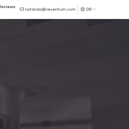
Reviews
nstands@neventum.com
DE