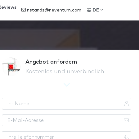
Reviews
nstands@neventum.com
DE
Angebot anfordern
Kostenlos und unverbindlich
I
h
r
E
N
-
a
M
I
m