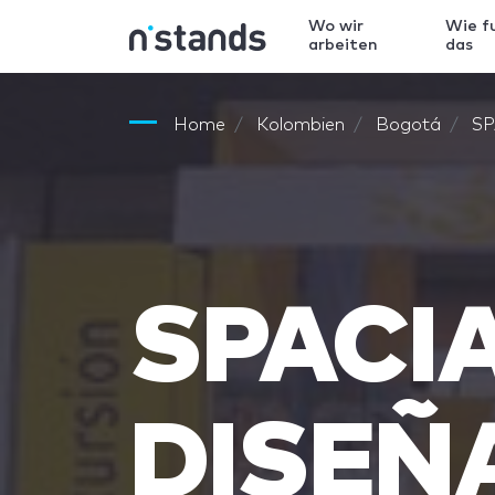
Wo wir
Wie f
arbeiten
das
Home
Kolombien
Bogotá
SP
SPACI
DISEÑ