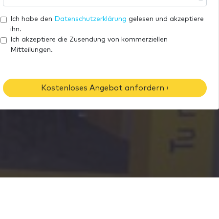
a
h
e
i
r
Ich habe den
Datenschutzerklärung
gelesen und akzeptiere
l
e
ihn.
-
T
Ich akzeptiere die Zusendung von kommerziellen
A
Mitteilungen.
e
d
l
r
e
e
f
Kostenloses Angebot anfordern ›
s
o
s
n
e
n
u
m
m
e
r