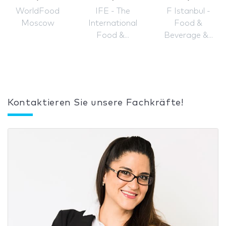
WorldFood
IFE - The
F Istanbul -
Moscow
International
Food &
Food &...
Beverage &...
Kontaktieren Sie unsere Fachkräfte!