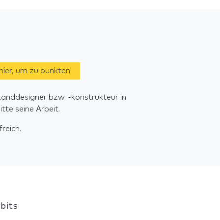
 hier, um zu punkten
tanddesigner bzw. -konstrukteur in
te seine Arbeit.
reich.
bits