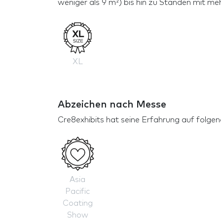
weniger als 9 m²) bis hin zu Ständen mit me
XL
Abzeichen nach Messe
Cre8exhibits hat seine Erfahrung auf folge
Asia
Pacific
Coating
Show