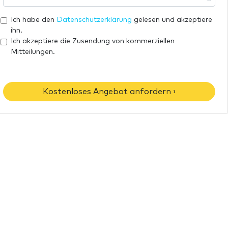
a
h
e
i
r
Ich habe den
Datenschutzerklärung
gelesen und akzeptiere
l
e
ihn.
-
T
Ich akzeptiere die Zusendung von kommerziellen
A
Mitteilungen.
e
d
l
r
e
e
f
Kostenloses Angebot anfordern ›
s
o
s
n
e
n
u
m
m
e
r