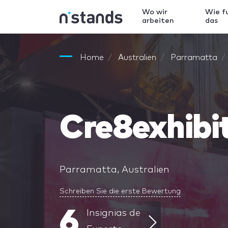
Wo wir
Wie f
arbeiten
das
Home
Australien
Parramatta
Cre8exhibi
Parramatta, Australien
Schreiben Sie die erste Bewertung
6
Insignias de