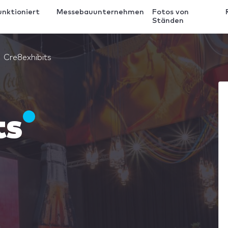
unktioniert
Messebauunternehmen
Fotos von
Ständen
Cre8exhibits
ts