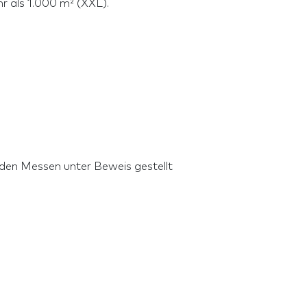
hr als 1.000 m² (XXL).
nden Messen unter Beweis gestellt