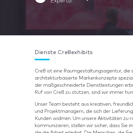
Experto
Dienste Cre8exhibits
Cre8 ist eine Raumgestaltungsagentur, die
architekturbasierte Markenkonzepte spezialisi
der maßgeschneiderte Dienstleistungen erbr
Ruf von Cre8 zu stützen, sind wir immer hu
Unser Team besteht aus kreativen, freundlic
und Projektmanagern, die sich der Lieferun
Kunden widmen. Um unsere Aktivitäten zu ra
kommunizieren, stellen wir sicher, dass Sie
die die Arbeit erledigt. Die Menschen, die Si