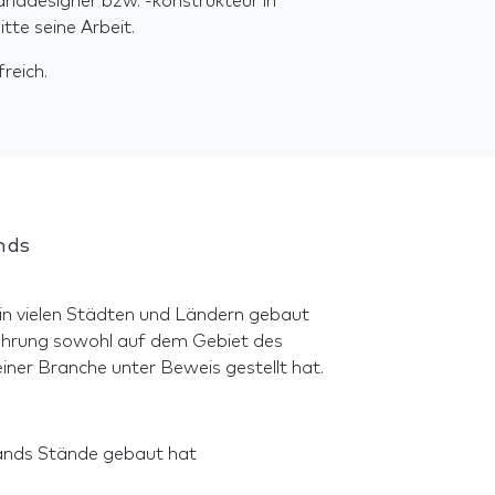
anddesigner bzw. -konstrukteur in
te seine Arbeit.
reich.
nds
 in vielen Städten und Ländern gebaut
hrung sowohl auf dem Gebiet des
iner Branche unter Beweis gestellt hat.
stands Stände gebaut hat