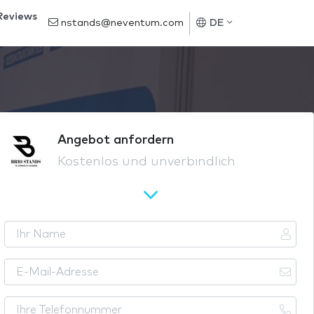
Reviews
nstands@neventum.com
DE
Angebot anfordern
Kostenlos und unverbindlich
I
h
r
E
N
-
a
M
I
m