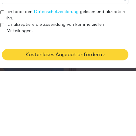
a
h
e
i
r
Ich habe den
Datenschutzerklärung
gelesen und akzeptiere
l
e
ihn.
-
T
Ich akzeptiere die Zusendung von kommerziellen
A
Mitteilungen.
e
d
l
r
e
e
f
Kostenloses Angebot anfordern ›
s
o
s
n
e
n
u
m
m
e
r