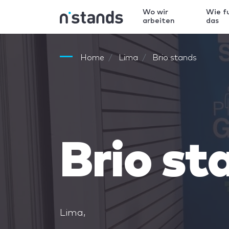
Wo wir
Wie f
arbeiten
das
Home
Lima
Brio stands
Brio st
Lima,