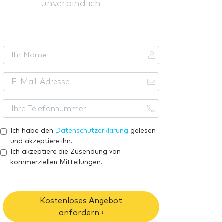
unverbindlich
I
h
r
E
N
-
a
M
I
m
a
h
e
i
r
Ich habe den
Datenschutzerklärung
gelesen
l
e
und akzeptiere ihn.
-
T
Ich akzeptiere die Zusendung von
A
kommerziellen Mitteilungen.
e
d
l
r
e
e
f
Kostenloses Angebot
s
o
anfordern ›
s