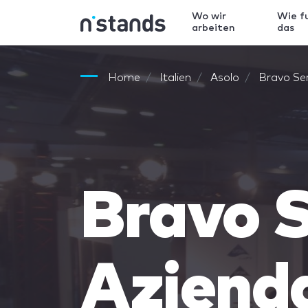
Wo wir
Wie f
arbeiten
das
Home
Italien
Asolo
Bravo Ser
Bravo S
Azienda