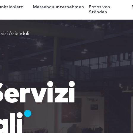
unktioniert
Messebauunternehmen
Fotos von
Ständen
vizi Aziendali
ervizi
li