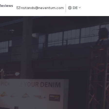
Reviews
nstands@neventum.com
DE