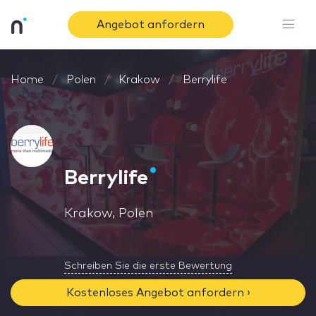
Angebot anfordern
Home
Polen
Krakow
Berrylife
Berrylife
Krakow, Polen
Schreiben Sie die erste Bewertung
Kostenloses Angebot anfordern ›