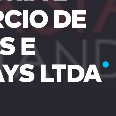
CIO DE
S E
AYS LTDA