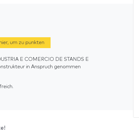
 hier, um zu punkten
INDUSTRIA E COMERCIO DE STANDS E
onstrukteur in Anspruch genommen
reich.
e!