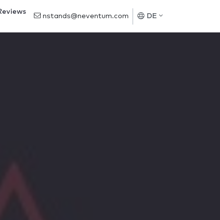
Reviews
nstands@neventum.com
DE