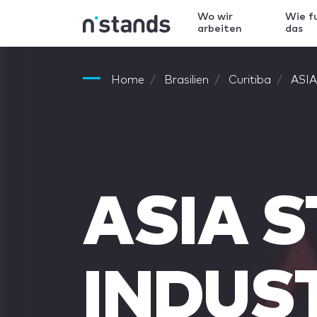
Wo wir
Wie f
arbeiten
das
Home
Brasilien
Curitiba
ASIA
ASIA 
INDUST