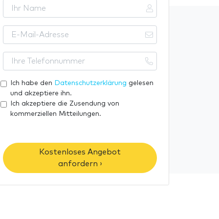
I
h
r
E
N
-
a
M
I
m
a
h
e
i
r
Ich habe den
Datenschutzerklärung
gelesen
l
e
und akzeptiere ihn.
-
T
Ich akzeptiere die Zusendung von
A
kommerziellen Mitteilungen.
e
d
l
r
e
e
f
Kostenloses Angebot
s
o
anfordern ›
s
n
e
n
u
m