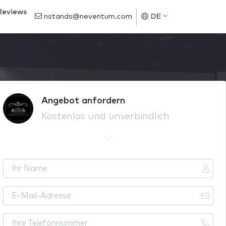
Reviews
nstands@neventum.com
DE
Angebot anfordern
Kostenlos und unverbindlich
I
h
r
E
N
-
a
M
I
m