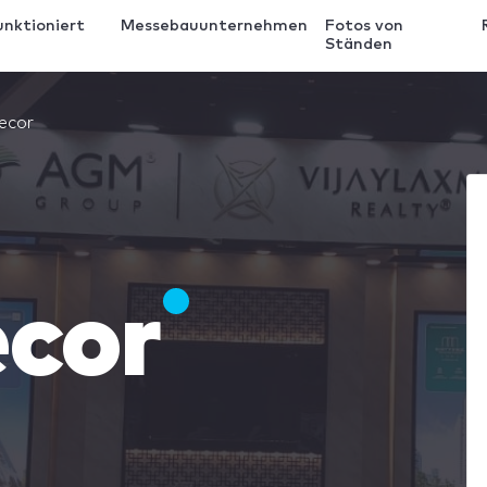
unktioniert
Messebauunternehmen
Fotos von
Ständen
ecor
ecor