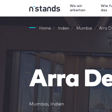
Wo wir
Wie f
arbeiten
das
Home
Indien
Mumbai
Arra D
Arra D
Mumbai, Indien