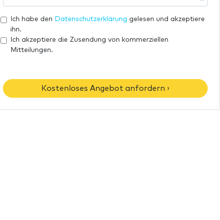
a
h
e
i
r
Ich habe den
Datenschutzerklärung
gelesen und akzeptiere
l
e
ihn.
-
T
Ich akzeptiere die Zusendung von kommerziellen
A
Mitteilungen.
e
d
l
r
e
e
f
Kostenloses Angebot anfordern ›
s
o
s
n
e
n
u
m
m
e
r