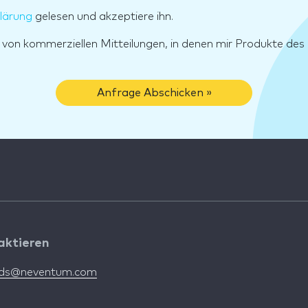
lärung
gelesen und akzeptiere ihn.
g von kommerziellen Mitteilungen, in denen mir Produkte d
Anfrage Abschicken »
aktieren
nds@neventum.com