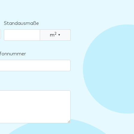
Standausmaße
2
m
▾
lefonnummer