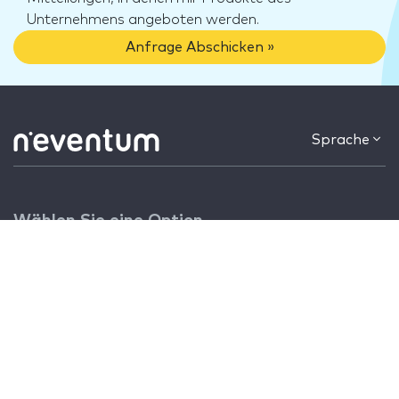
Unternehmens angeboten werden.
Anfrage Abschicken »
Sprache
Wählen Sie eine Option
Angebot anfordern ›
Ich baue Stände ›
Kontaktieren
Cookies
nstands@neventum.com