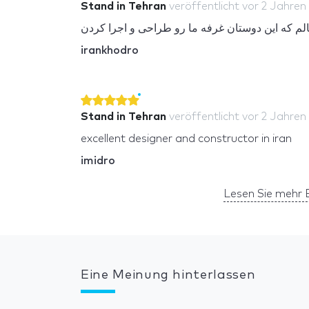
Stand in Tehran
veröffentlicht
vor 2 Jahren
م که این دوستان غرفه ما رو طراحی و اجرا کردن
irankhodro
Stand in Tehran
veröffentlicht
vor 2 Jahren
excellent designer and constructor in iran
imidro
Lesen Sie mehr
Eine Meinung hinterlassen