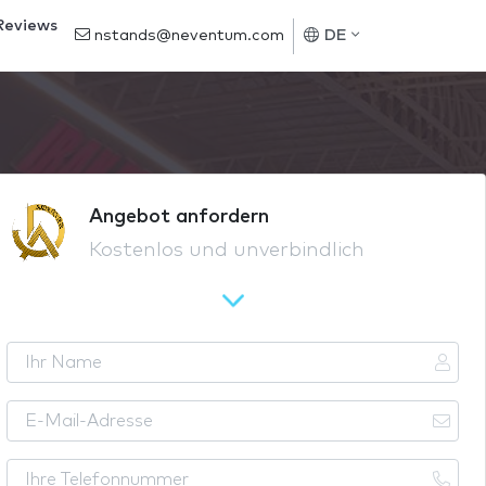
Reviews
nstands@neventum.com
DE
Angebot anfordern
Kostenlos und unverbindlich
I
h
r
E
N
-
a
M
I
m