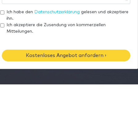
a
h
e
i
r
Ich habe den
Datenschutzerklärung
gelesen und akzeptiere
l
e
ihn.
-
T
Ich akzeptiere die Zusendung von kommerziellen
A
Mitteilungen.
e
d
l
r
e
e
f
Kostenloses Angebot anfordern ›
s
o
s
n
e
n
u
m
m
e
r