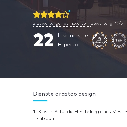
2
Bewertungen bei neventum
Bewertung: 4,1/5
22
Insignias de
Experto
Dienste arastoo design
1- Klasse A für die Herstellung eines Messe
Exhibition