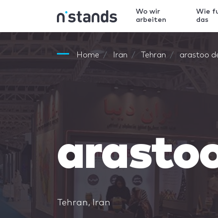
Wo wir
Wie f
arbeiten
das
Home
Iran
Tehran
arastoo d
arastoo
Tehran, Iran