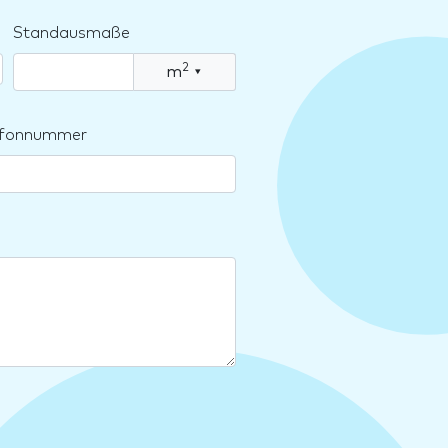
Standausmaße
2
m
▾
lefonnummer