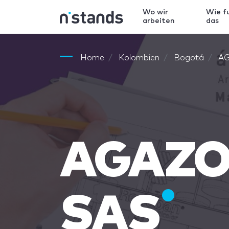
Wo wir
Wie f
arbeiten
das
Home
Kolombien
Bogotá
AG
AGAZO 
SAS