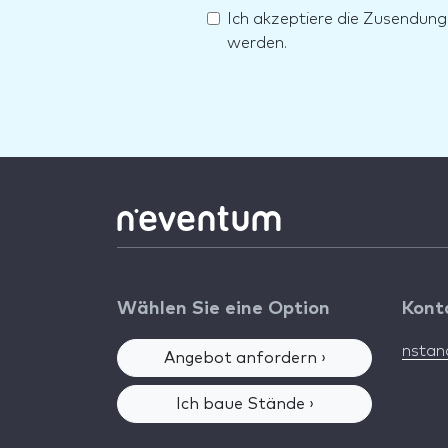
Ich akzeptiere die Zusendun
werden.
Wählen Sie eine Option
Kont
nsta
Angebot anfordern ›
Ich baue Stände ›