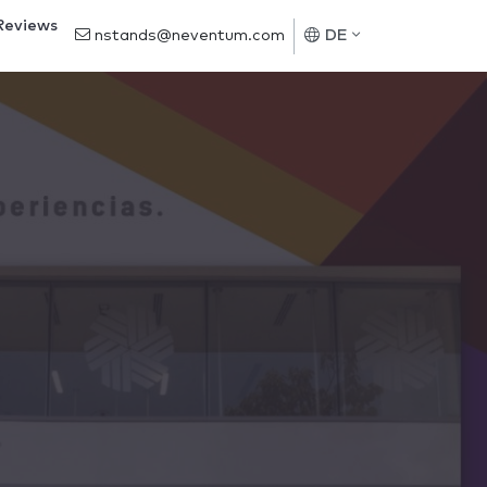
Reviews
nstands@neventum.com
DE