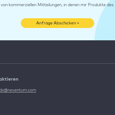
g von kommerziellen Mitteilungen, in denen mir Produkte d
Anfrage Abschicken »
aktieren
nds@neventum.com