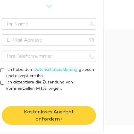
I
h
r
E
N
-
a
M
I
m
a
h
e
i
r
Ich habe den
Datenschutzerklärung
gelesen
l
e
und akzeptiere ihn.
-
T
Ich akzeptiere die Zusendung von
A
kommerziellen Mitteilungen.
e
d
l
r
e
e
f
Kostenloses Angebot
s
o
anfordern ›
s
n
e
n