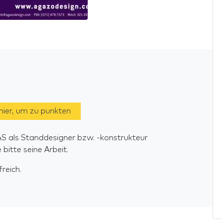
 hier, um zu punkten
 als Standdesigner bzw. -konstrukteur
itte seine Arbeit.
reich.