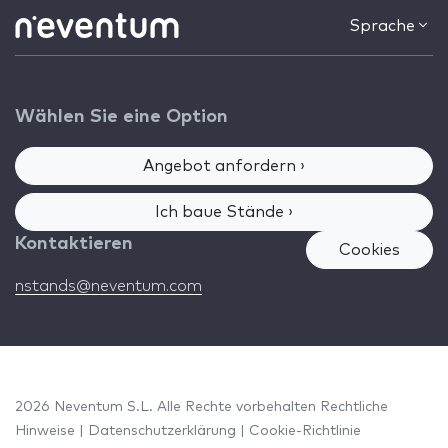
Sprache
Wählen Sie eine Option
Angebot anfordern ›
Ich baue Stände ›
Kontaktieren
Cookies
nstands@neventum.com
2026 Neventum S.L. Alle Rechte vorbehalten
Rechtliche
Hinweise
|
Datenschutzerklärung
|
Cookie-Richtlinie