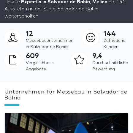
Unsere
Expertin in Salvador de Bahia
,
Melina
hat 144
Ausstellern in der Stadt Salvador de Bahia
weitergeholfen
12
144
Messebauunternehmen
Zufriedene
in Salvador de Bahia
Kunden
609
9,4
Vergleichbare
Durchschnittliche
Angebote
Bewertung
Unternehmen für Messebau in Salvador de
Bahia