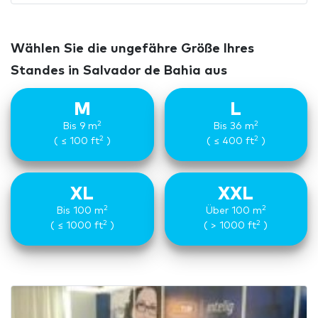
Wählen Sie die ungefähre Größe Ihres
Standes in Salvador de Bahia aus
M
L
2
2
Bis 9 m
Bis 36 m
2
2
( ≤ 100 ft
)
( ≤ 400 ft
)
XL
XXL
2
2
Bis 100 m
Über 100 m
2
2
( ≤ 1000 ft
)
( > 1000 ft
)