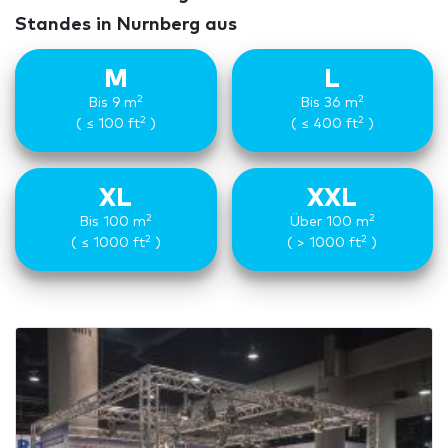
Standes in Nurnberg aus
M
L
2
2
Bis 9 m
Bis 36 m
2
2
( ≤ 100 ft
)
( ≤ 400 ft
)
XL
XXL
2
2
Bis 100 m
Über 100 m
2
2
( ≤ 1000 ft
)
( > 1000 ft
)