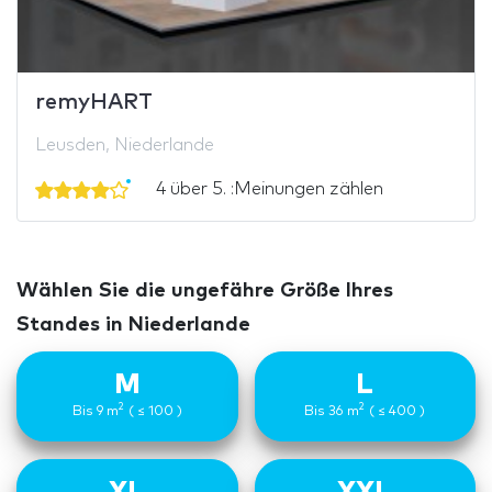
remyHART
Leusden, Niederlande
4 über 5. :Meinungen zählen
Wählen Sie die ungefähre Größe Ihres
Standes in Niederlande
M
L
2
2
Bis 9 m
( ≤ 100 )
Bis 36 m
( ≤ 400 )