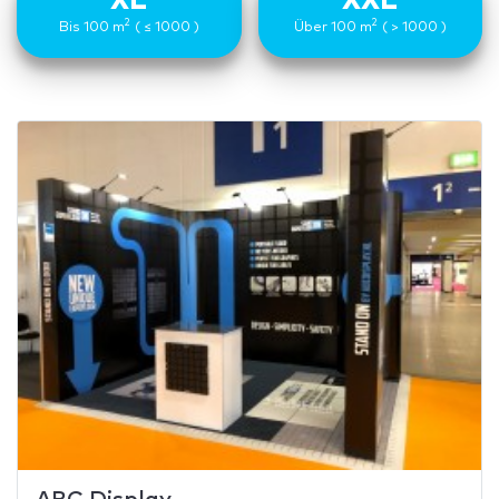
XL
XXL
2
2
Bis 100 m
( ≤ 1000 )
Über 100 m
( > 1000 )