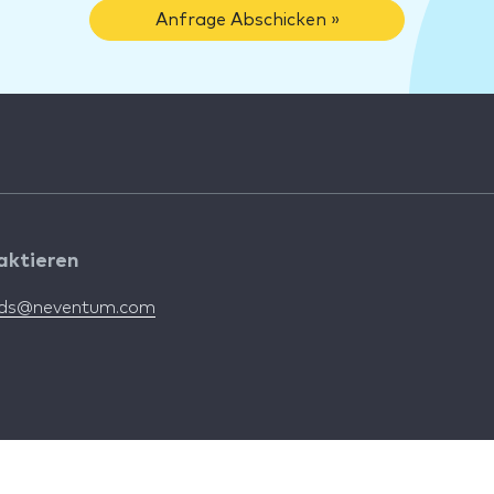
Anfrage Abschicken »
aktieren
nds@neventum.com