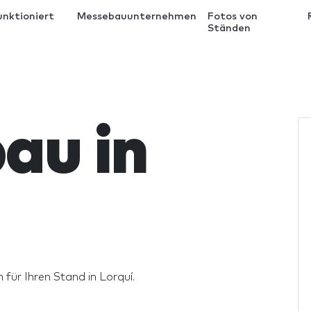
unktioniert
Messebauunternehmen
Fotos von
Ständen
au in
 für Ihren Stand in Lorquí.