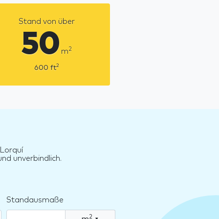
Stand von über
50
2
m
2
600
ft
 Lorquí
nd unverbindlich.
Standausmaße
2
m
▾