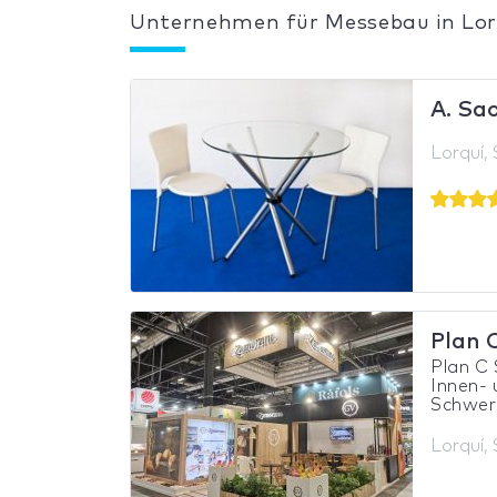
Unternehmen für Messebau in Lor
A. Sa
Lorquí,
Plan 
Plan C 
Innen-
Schwerp
Lorquí,