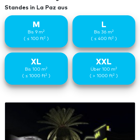
Standes in La Paz aus
M
L
2
2
Bis 9 m
Bis 36 m
2
2
( ≤ 100 ft
)
( ≤ 400 ft
)
XL
XXL
2
2
Bis 100 m
Über 100 m
2
2
( ≤ 1000 ft
)
( > 1000 ft
)