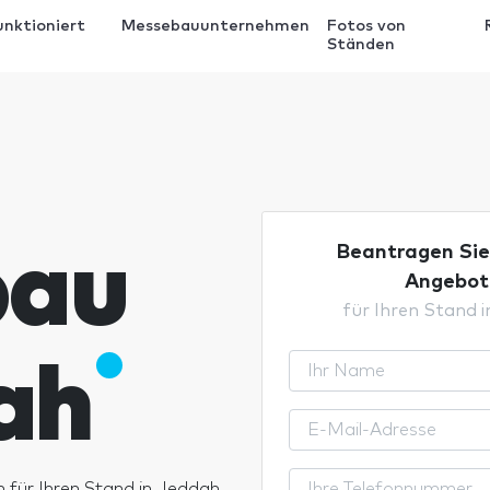
unktioniert
Messebauunternehmen
Fotos von
Ständen
bau
Beantragen Sie 
Angebot
für Ihren Stand 
ah
n für Ihren Stand in Jeddah.