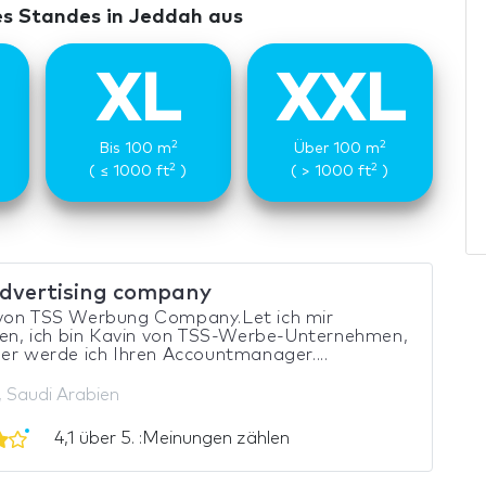
es Standes in Jeddah aus
XL
XXL
2
2
Bis 100 m
Über 100 m
2
2
( ≤ 1000 ft
)
( > 1000 ft
)
dvertising company
von TSS Werbung Company.Let ich mir
len, ich bin Kavin von TSS-Werbe-Unternehmen,
er werde ich Ihren Accountmanager....
 Saudi Arabien
4,1 über 5. :Meinungen zählen