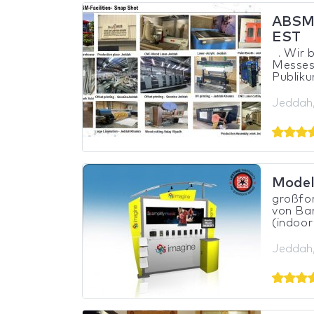
ABSM 
EST
. Wir b
Messest
Publiku
Jeddah,
Model
großfo
von Ban
(indoor
Jeddah,