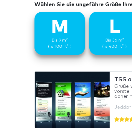
Wählen Sie die ungefähre Größe Ihr
M
L
2
2
Bis 9 m
Bis 36 m
2
2
( ≤ 100 ft
)
( ≤ 400 ft
)
TSS a
Grüße 
vorstel
daher h
Jeddah,