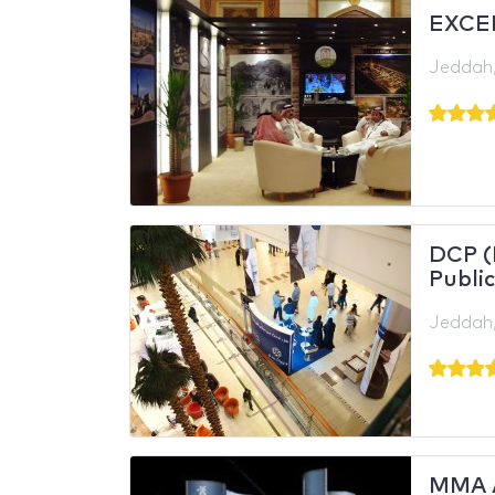
EXCE
Jeddah,
DCP (
Publi
Jeddah,
MMA 