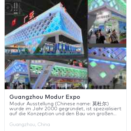
Guangzhou Modur Expo
Modur Ausstellung (Chinese name: 莫杜尔)
wurde im Jahr 2000 gegründet, ist spezialisiert
auf die Konzeption und den Bau von großen...
Guangzhou, China