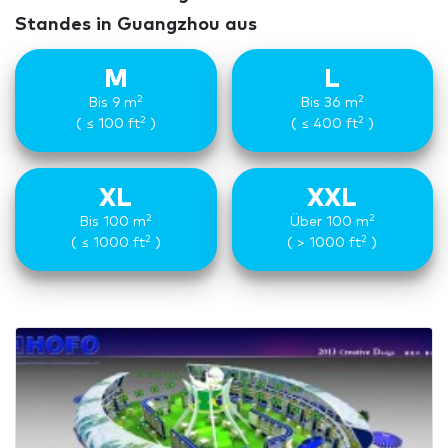
Standes in Guangzhou aus
M
L
2
2
Bis 9 m
Bis 36 m
2
2
( ≤ 100 ft
)
( ≤ 400 ft
)
XL
XXL
2
2
Bis 100 m
Über 100 m
2
2
( ≤ 1000 ft
)
( > 1000 ft
)