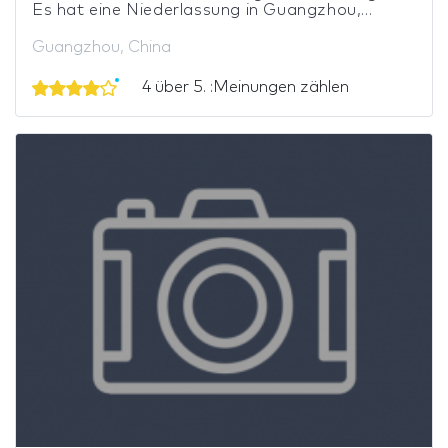
Es hat eine Niederlassung in Guangzhou,...
Guangzhou, China
4 über 5. :Meinungen zählen