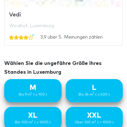
Vedi
Windhof, Luxemburg
3,9 über 5. :Meinungen zählen
Wählen Sie die ungefähre Größe Ihres
Standes in Luxemburg
M
L
2
2
Bis 9 m
( ≤ 100 )
Bis 36 m
( ≤ 400 )
XL
XXL
2
2
Bis 100 m
( ≤ 1000 )
Über 100 m
( > 1000 )