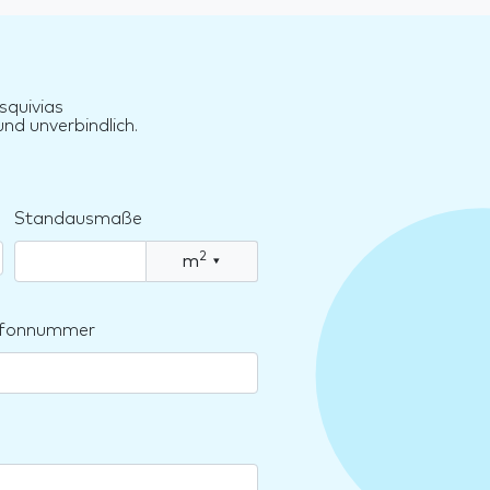
squivias
nd unverbindlich.
Standausmaße
2
m
▾
lefonnummer