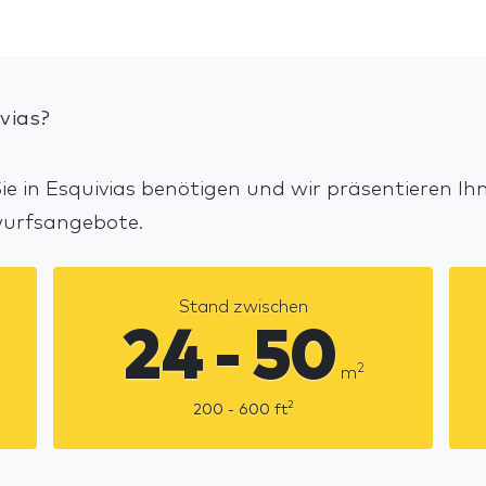
vias?
e in Esquivias benötigen und wir präsentieren Ih
wurfsangebote.
Stand zwischen
24 - 50
2
m
2
200 - 600
ft