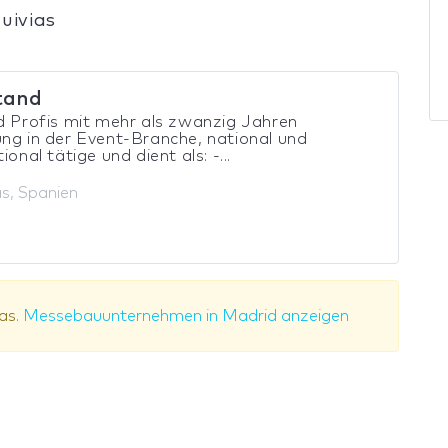
uivias
tand
d Profis mit mehr als zwanzig Jahren
ng in der Event-Branche, national und
ional tätige und dient als: -...
as, Spanien
as.
Messebauunternehmen in Madrid anzeigen