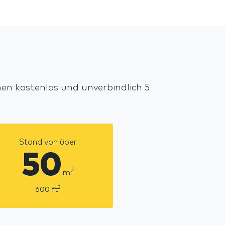
nen kostenlos und unverbindlich 5
Stand von über
50
2
m
2
600
ft