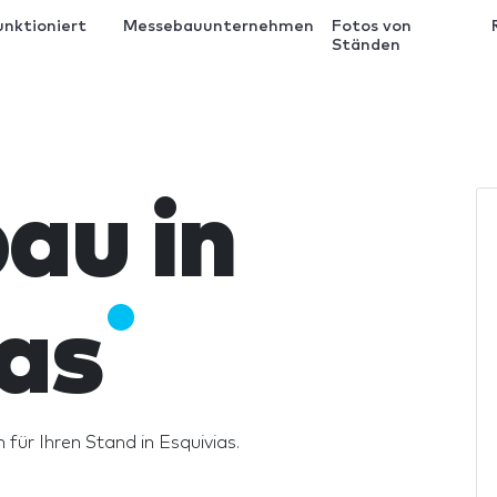
unktioniert
Messebauunternehmen
Fotos von
Ständen
au in
as
 für Ihren Stand in Esquivias.