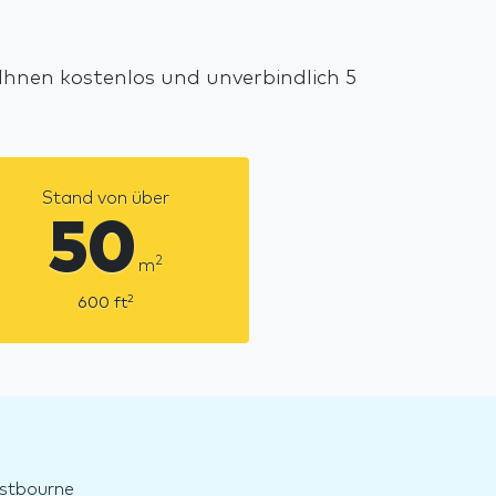
Ihnen kostenlos und unverbindlich 5
Stand von über
50
2
m
2
600
ft
astbourne