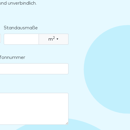
nd unverbindlich.
Standausmaße
2
m
▾
lefonnummer