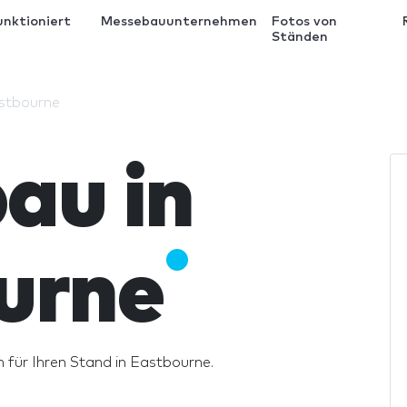
unktioniert
Messebauunternehmen
Fotos von
Ständen
stbourne
au in
urne
n für Ihren Stand in Eastbourne.