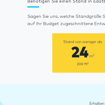
Benötigen Sie einen Stand in East
Sagen Sie uns, welche Standgröße Si
auf Ihr Budget zugeschnittene Ent
Stand von weniger als
24
2
m
2
200
ft
Erhalten