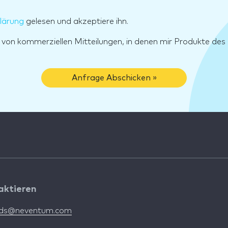
lärung
gelesen und akzeptiere ihn.
g von kommerziellen Mitteilungen, in denen mir Produkte d
Anfrage Abschicken »
aktieren
nds@neventum.com