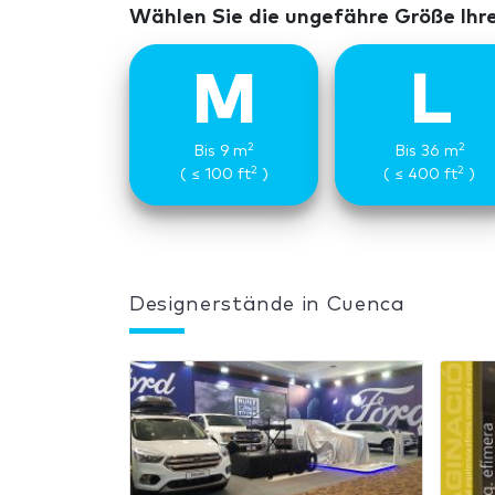
Wählen Sie die ungefähre Größe Ihr
M
L
2
2
Bis 9 m
Bis 36 m
2
2
( ≤ 100 ft
)
( ≤ 400 ft
)
Designerstände in Cuenca