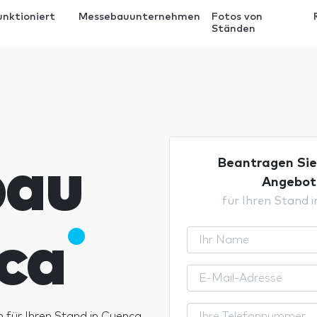
unktioniert
Messebauunternehmen
Fotos von
Ständen
bau
Beantragen Sie 
Angebot
für Ihren Stand 
ca
n für Ihren Stand in Cuenca.