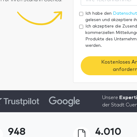
Ich habe den
Datenschut
gelesen und akzeptiere ih
Ich akzeptiere die Zusen
kommerziellen Mitteilunge
Produkte des Unterneh
werden.
Kostenloses A
anfordern
Unsere
Experti
der Stadt Cuen
948
4.010