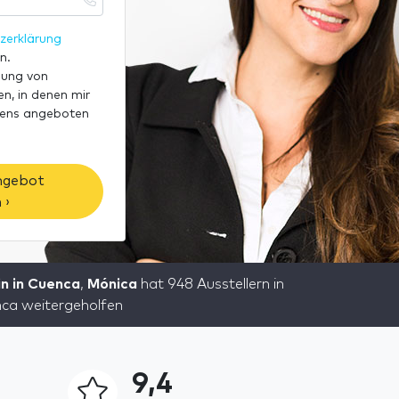
zerklärung
n.
dung von
n, in denen mir
mens angeboten
ngebot
 ›
n in Cuenca
,
Mónica
hat 948 Ausstellern in
ca weitergeholfen
9,4