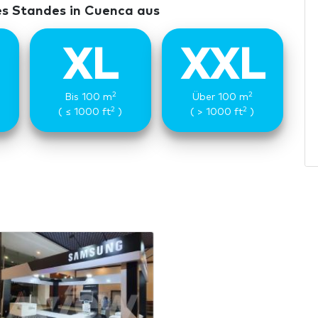
es Standes in Cuenca aus
XL
XXL
2
2
Bis 100 m
Über 100 m
2
2
( ≤ 1000 ft
)
( > 1000 ft
)