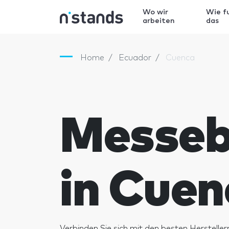
Wo wir
Wie f
arbeiten
das
Home
Ecuador
Cuenca
Messe
in Cuen
Verbinden Sie sich mit den besten Hersteller