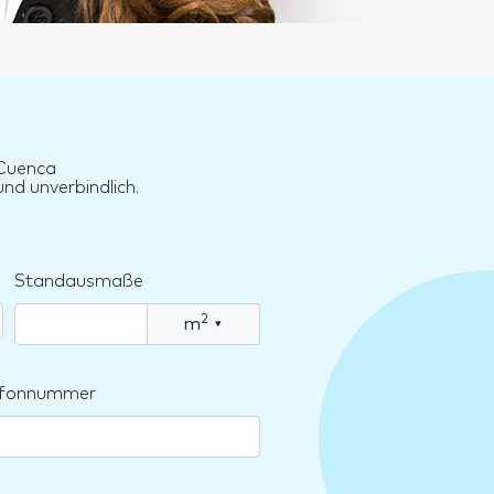
 Cuenca
nd unverbindlich.
Standausmaße
2
m
▾
lefonnummer