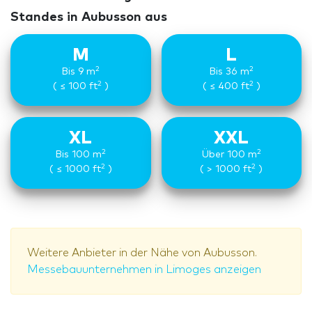
Standes in Aubusson aus
M
L
2
2
Bis 9 m
Bis 36 m
2
2
( ≤ 100 ft
)
( ≤ 400 ft
)
XL
XXL
2
2
Bis 100 m
Über 100 m
2
2
( ≤ 1000 ft
)
( > 1000 ft
)
Weitere Anbieter in der Nähe von Aubusson.
Messebauunternehmen in Limoges anzeigen