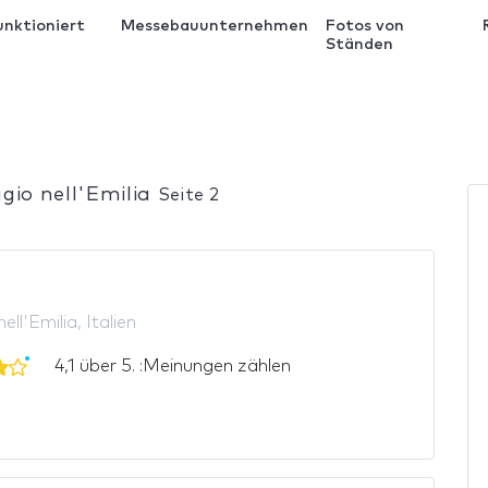
unktioniert
Messebauunternehmen
Fotos von
Ständen
io nell'Emilia
Seite 2
ell'Emilia, Italien
4,1 über 5. :Meinungen zählen