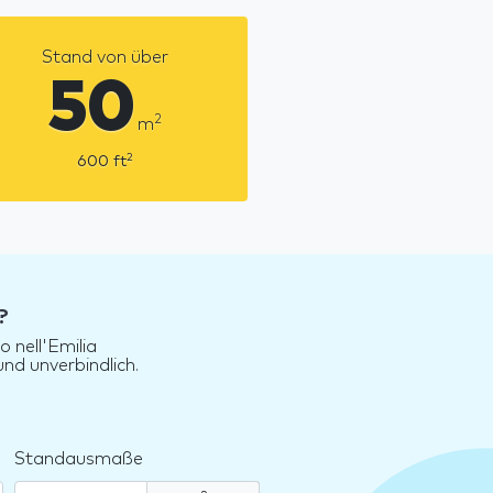
Stand von über
50
2
m
2
600
ft
?
 nell'Emilia
nd unverbindlich.
Standausmaße