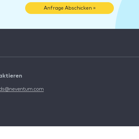
Anfrage Abschicken »
aktieren
nds@neventum.com