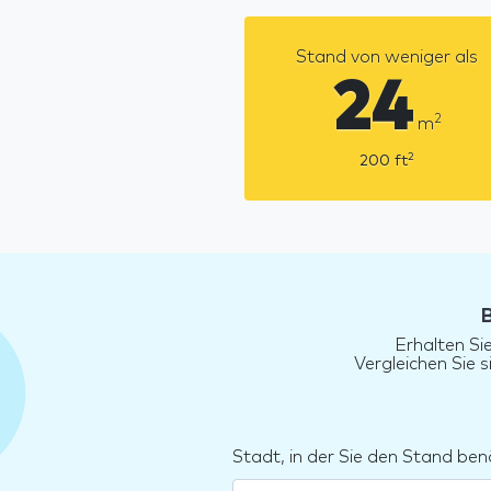
Stand von weniger als
24
2
m
2
200
ft
Erhalten Si
Vergleichen Sie 
Stadt, in der Sie den Stand ben