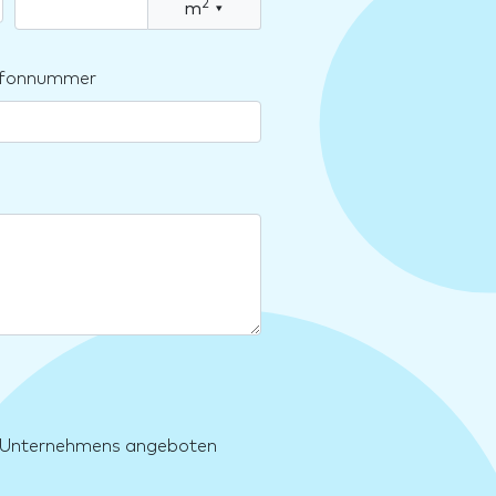
2
m
▾
lefonnummer
es Unternehmens angeboten